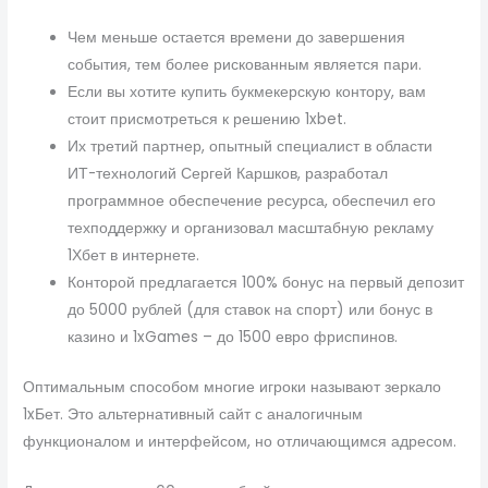
Чем меньше остается времени до завершения
события, тем более рискованным является пари.
Если вы хотите купить букмекерскую контору, вам
стоит присмотреться к решению 1xbet.
Их третий партнер, опытный специалист в области
ИТ-технологий Сергей Каршков, разработал
программное обеспечение ресурса, обеспечил его
техподдержку и организовал масштабную рекламу
1Хбет в интернете.
Конторой предлагается 100% бонус на первый депозит
до 5000 рублей (для ставок на спорт) или бонус в
казино и 1xGames – до 1500 евро фриспинов.
Оптимальным способом многие игроки называют зеркало
1xБет. Это альтернативный сайт с аналогичным
функционалом и интерфейсом, но отличающимся адресом.