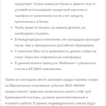
существует только комиссия банка и зависит она от
условий использования конкретной карточки и
тарифов по зачислению на ее счет средств,
прописанных в банке.
Чтобы вывести бонусы за первый депозит, их
необходимо отыграть.
В международных компаниях эта процедура проходит
легче, чем у официальных российских букмекеров.
У клиентов 1xБет есть возможность делать ставки на
спорт через все современные платформы.
В данный момент вывод на «Вебмани» с украинских
счетов в БК 1xBet невозможен.
Также не последнее место занимает раздел приема ставок
на Виртуальные спортивные события. Bett-Market
предоставляет чудесную возможность купить софт для
букмекерской конторы, целиком укомплектованный и
готовый к работе. В рамках индивидуального заказа будут