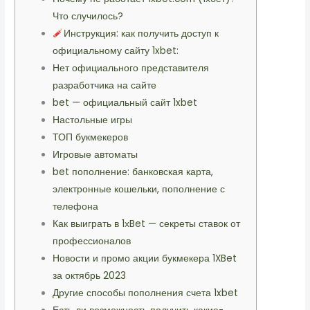
Что случилось?
Инструкция: как получить доступ к
официальному сайту 1xbet:
Нет официального представителя
разработчика на сайте
bet — официальный сайт 1xbet
Настольные игры
ТОП букмекеров
Игровые автоматы
bet пополнение: банковская карта,
электронные кошельки, пополнение с
телефона
Как выиграть в 1хBet — секреты ставок от
профессионалов
Новости и промо акции букмекера 1XBet
за октябрь 2023
Другие способы пополнения счета 1xbet