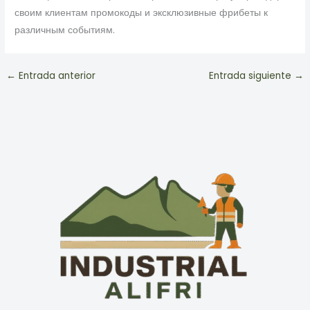
своим клиентам промокоды и эксклюзивные фрибеты к
различным событиям.
←
Entrada anterior
Entrada siguiente
→