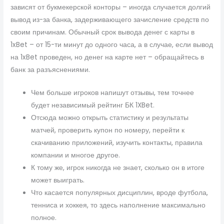
зависят от букмекерской конторы – иногда случается долгий
вывод из-за банка, задерживающего зачисление средств по
своим причинам. Обычный срок вывода денег с карты в
1xBet – от 15-ти минут до одного часа, а в случае, если вывод
на 1xBet проведен, но денег на карте нет – обращайтесь в
банк за разъяснениями.
Чем больше игроков напишут отзывы, тем точнее
будет независимый рейтинг БК 1XBet.
Отсюда можно открыть статистику и результаты
матчей, проверить купон по номеру, перейти к
скачиванию приложений, изучить контакты, правила
компании и многое другое.
К тому же, игрок никогда не знает, сколько он в итоге
может выиграть.
Что касается популярных дисциплин, вроде футбола,
тенниса и хоккея, то здесь наполнение максимально
полное.