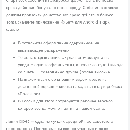
Старт всех событий из экспресса должен быть не позже
срока действия бонуса, то есть в среду. События в ставках
должны произойти до истечения срока действия бонуса.
Тогда скачайте приложение «1хБет» для Android в apk-
файле.
В остальном оформление сдержанное, не
вызывающее раздражения.
То есть, открыв линию с «удачного» аккаунта вы
увидите одни коэффициенты, а после логаута (выхода
со счета) – совершенно другие (более высокие).
Познакомиться с ее внешним видом можно ис
десктопной версии – кнопка находится в футереблока
«Полезное».
В России для этого потребуется рабочее зеркало,
которое всегда можно найти на нашем сайте.
Линия 1xbet — одна из лучших среди БК постсоветского
пространства. Представлены все популярные и даже