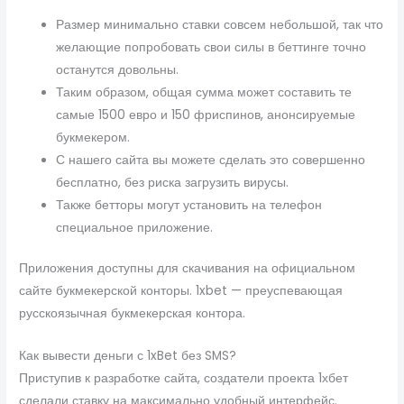
Размер минимально ставки совсем небольшой, так что
желающие попробовать свои силы в беттинге точно
останутся довольны.
Таким образом, общая сумма может составить те
самые 1500 евро и 150 фриспинов, анонсируемые
букмекером.
С нашего сайта вы можете сделать это совершенно
бесплатно, без риска загрузить вирусы.
Также бетторы могут установить на телефон
специальное приложение.
Приложения доступны для скачивания на официальном
сайте букмекерской конторы. 1xbet — преуспевающая
русскоязычная букмекерская контора.
Как вывести деньги с 1xBet без SMS?
Приступив к разработке сайта, создатели проекта 1хбет
сделали ставку на максимально удобный интерфейс.