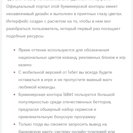
Официальный портал этой букмекерской конторы имеет
ненавязчивый дизайн и выполнен в приятных глазу цветах.
Интерфейс создан с расчетом на то, чтобы в нем мог
разобраться пользователь, который первый раз посещает
подобные ресурсы.
Яркие оттенки используются для обозначения
национальных цветов команд, рекламных блоков и игр
казино.
С мобильной версией от 1хбет вы всегда будете
оставаться в игре и не пропустите важный матч
любимой команды.
Букмекерская контора 1xBet пользуется большой
популярностью среди отечественных бетторов,
предлагая обширный набор сервисов и
привлекательную бонусную программу.
Только тогда вы сможете запросить вывод на
банковскую карту, систему онлайн-платежей или