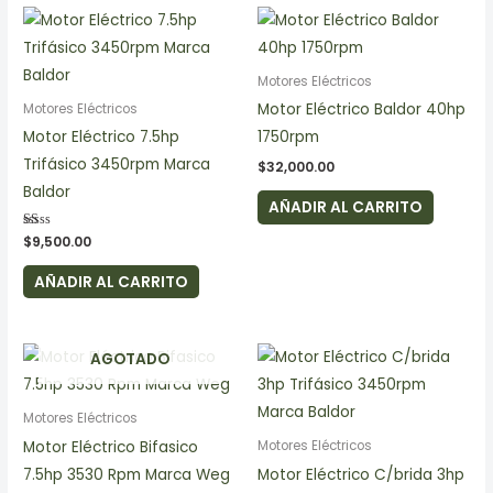
Motores Eléctricos
Motor Eléctrico Baldor 40hp
Motores Eléctricos
Motor Eléctrico 7.5hp
1750rpm
Trifásico 3450rpm Marca
$
32,000.00
Baldor
AÑADIR AL CARRITO
Valorado
$
9,500.00
en
1.00
de
AÑADIR AL CARRITO
5
AGOTADO
Motores Eléctricos
Motor Eléctrico Bifasico
Motores Eléctricos
7.5hp 3530 Rpm Marca Weg
Motor Eléctrico C/brida 3hp