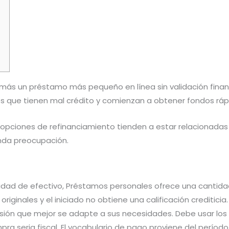
más un préstamo más pequeño en línea sin validación finan
s que tienen mal crédito y comienzan a obtener fondos rá
 opciones de refinanciamiento tienden a estar relacionadas
nda preocupación.
nidad de efectivo, Préstamos personales ofrece una cantid
iginales y el iniciado no obtiene una calificación crediticia.
esión que mejor se adapte a sus necesidades. Debe usar los
pra seria fiscal. El vocabulario de pago proviene del perío