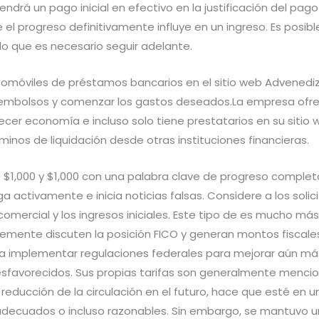
endrá un pago inicial en efectivo en la justificación del pag
e el progreso definitivamente influye en un ingreso. Es posib
lo que es necesario seguir adelante.
móviles de préstamos bancarios en el sitio web Advenediz
embolsos y comenzar los gastos deseados.La empresa ofrece
r economía e incluso solo tiene prestatarios en su sitio w
inos de liquidación desde otras instituciones financieras.
 $1,000 y $1,000 con una palabra clave de progreso completa
a activamente e inicia noticias falsas. Considere a los soli
n comercial y los ingresos iniciales. Este tipo de es mucho má
plemente discuten la posición FICO y generan montos fiscale
a implementar regulaciones federales para mejorar aún má
sfavorecidos. Sus propias tarifas son generalmente mencio
educción de la circulación en el futuro, hace que esté en u
decuados o incluso razonables. Sin embargo, se mantuvo un