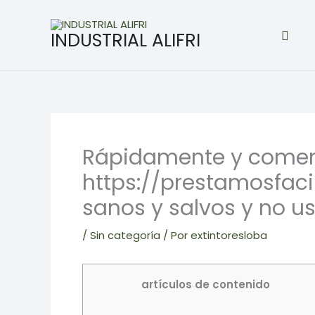
Ir
al
Busc
INDUSTRIAL ALIFRI
contenido
Rápidamente y comenz
https://prestamosfac
sanos y salvos y no u
/
Sin categoría
/ Por
extintoresloba
artículos de contenido