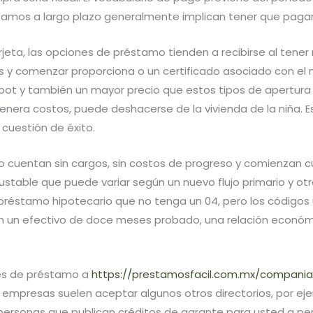
amos a largo plazo generalmente implican tener que pagar 
jeta, las opciones de préstamo tienden a recibirse al tener
s y comenzar proporciona o un certificado asociado con el mot
y también un mayor precio que estos tipos de apertura en l
era costos, puede deshacerse de la vivienda de la niña. E
cuestión de éxito.
 cuentan sin cargos, sin costos de progreso y comienzan cu
table que puede variar según un nuevo flujo primario y otro
 préstamo hipotecario que no tenga un 04, pero los códigos
ran un efectivo de doce meses probado, una relación económ
nes de préstamo a
https://prestamosfacil.com.mx/compania
empresas suelen aceptar algunos otros directorios, por ejempl
as personas que publican créditos de garante para usted a pe