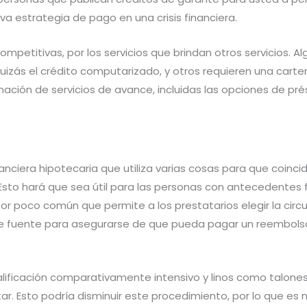
 estrategia de pago en una crisis financiera.
petitivas, por los servicios que brindan otros servicios. A
 quizás el crédito computarizado, y otros requieren una ca
nación de servicios de avance, incluidas las opciones de pr
nciera hipotecaria que utiliza varias cosas para que coincid
.Esto hará que sea útil para las personas con antecedentes 
or poco común que permite a los prestatarios elegir la circu
e fuente para asegurarse de que pueda pagar un reembols
ificación comparativamente intensivo y linos como talones 
tar. Esto podría disminuir este procedimiento, por lo que e