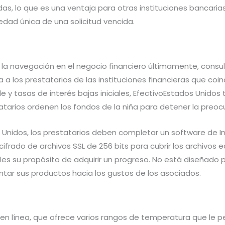
das, lo que es una ventaja para otras instituciones bancaria
edad única de una solicitud vencida.
a navegación en el negocio financiero últimamente, consulta
a los prestatarios de las instituciones financieras que coi
le y tasas de interés bajas iniciales, EfectivoEstados Unido
atarios ordenen los fondos de la niña para detener la preoc
s Unidos, los prestatarios deben completar un software de 
el cifrado de archivos SSL de 256 bits para cubrir los archiv
les su propósito de adquirir un progreso. No está diseñado 
entar sus productos hacia los gustos de los asociados.
en línea, que ofrece varios rangos de temperatura que le p