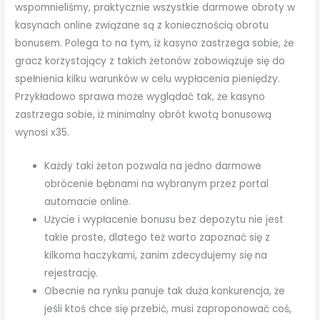
wspomnieliśmy, praktycznie wszystkie darmowe obroty w
kasynach online związane są z koniecznością obrotu
bonusem. Polega to na tym, iż kasyno zastrzega sobie, że
gracz korzystający z takich żetonów zobowiązuje się do
spełnienia kilku warunków w celu wypłacenia pieniędzy.
Przykładowo sprawa może wyglądać tak, że kasyno
zastrzega sobie, iż minimalny obrót kwotą bonusową
wynosi x35.
Każdy taki żeton pozwala na jedno darmowe
obrócenie bębnami na wybranym przez portal
automacie online.
Użycie i wypłacenie bonusu bez depozytu nie jest
takie proste, dlatego też warto zapoznać się z
kilkoma haczykami, zanim zdecydujemy się na
rejestrację.
Obecnie na rynku panuje tak duża konkurencja, że
jeśli ktoś chce się przebić, musi zaproponować coś,