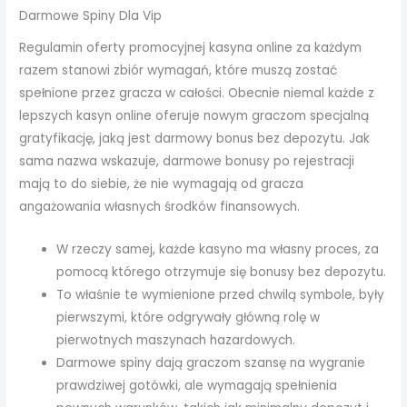
Darmowe Spiny Dla Vip
Regulamin oferty promocyjnej kasyna online za każdym
razem stanowi zbiór wymagań, które muszą zostać
spełnione przez gracza w całości. Obecnie niemal każde z
lepszych kasyn online oferuje nowym graczom specjalną
gratyfikację, jaką jest darmowy bonus bez depozytu. Jak
sama nazwa wskazuje, darmowe bonusy po rejestracji
mają to do siebie, że nie wymagają od gracza
angażowania własnych środków finansowych.
W rzeczy samej, każde kasyno ma własny proces, za
pomocą którego otrzymuje się bonusy bez depozytu.
To właśnie te wymienione przed chwilą symbole, były
pierwszymi, które odgrywały główną rolę w
pierwotnych maszynach hazardowych.
Darmowe spiny dają graczom szansę na wygranie
prawdziwej gotówki, ale wymagają spełnienia