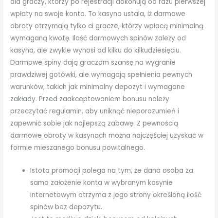
dla graczy, którzy po rejestracji dokonują od razu pierwszej
wpłaty na swoje konto. To kasyno ustala, iż darmowe
obroty otrzymają tylko ci gracze, którzy wpłacą minimalną
wymaganą kwotę. Ilość darmowych spinów zależy od
kasyna, ale zwykle wynosi od kilku do kilkudziesięciu.
Darmowe spiny dają graczom szansę na wygranie
prawdziwej gotówki, ale wymagają spełnienia pewnych
warunków, takich jak minimalny depozyt i wymagane
zakłady. Przed zaakceptowaniem bonusu należy
przeczytać regulamin, aby uniknąć nieporozumień i
zapewnić sobie jak najlepszą zabawę. Z pewnością
darmowe obroty w kasynach można najczęściej uzyskać w
formie mieszanego bonusu powitalnego.
Istota promocji polega na tym, że dana osoba za
samo założenie konta w wybranym kasynie
internetowym otrzyma z jego strony określoną ilość
spinów bez depozytu.