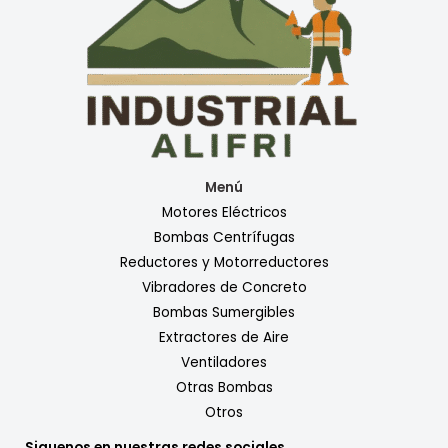
Menú
Motores Eléctricos
Bombas Centrífugas
Reductores y Motorreductores
Vibradores de Concreto
Bombas Sumergibles
Extractores de Aire
Ventiladores
Otras Bombas
Otros
Siguenos en nuestras redes sociales