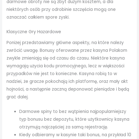
darmowe obroty nie są zbyt dużym kosztem, a dla
niektórych osób przy odrobinie szczęścia mogą one
oznaczać całkiem spore zyski.
Klasyczne Gry Hazardowe
Poniżej przedstawiamy główne aspekty, na które należy
zwrócić uwagę. Bonusy oferowane przez kasyna Polakom
zwykle zmieniają się od czasu do czasu. Niektóre kasyna
wymagają użycia kodu promocyjnego, lecz w większości
przypadków nie jest to konieczne. Kasyna robią to w
nadziei, że gracze pokochają ich platformę, oraz mały akt
hojności, a następnie zaczną deponować pieniądze i będą
grać dalej.
Darmowe spiny to bez wątpienia najpopularniejszy
typ bonusu bez depozytu, które użytkownicy kasyna
otrzymują najczęściej za samą rejestrację.
Kiedy odbieramy w kasynie taki bonus, na przykład 10