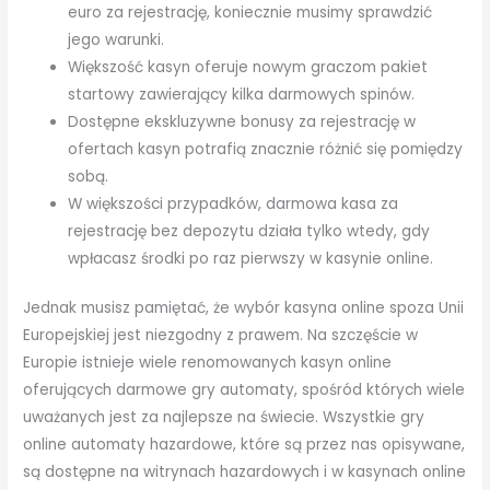
euro za rejestrację, koniecznie musimy sprawdzić
jego warunki.
Większość kasyn oferuje nowym graczom pakiet
startowy zawierający kilka darmowych spinów.
Dostępne ekskluzywne bonusy za rejestrację w
ofertach kasyn potrafią znacznie różnić się pomiędzy
sobą.
W większości przypadków, darmowa kasa za
rejestrację bez depozytu działa tylko wtedy, gdy
wpłacasz środki po raz pierwszy w kasynie online.
Jednak musisz pamiętać, że wybór kasyna online spoza Unii
Europejskiej jest niezgodny z prawem. Na szczęście w
Europie istnieje wiele renomowanych kasyn online
oferujących darmowe gry automaty, spośród których wiele
uważanych jest za najlepsze na świecie. Wszystkie gry
online automaty hazardowe, które są przez nas opisywane,
są dostępne na witrynach hazardowych i w kasynach online