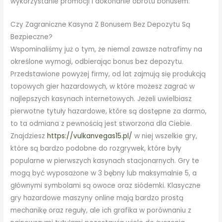
wykorzystanie promocji i dokonanie obrotu bonusem.
Czy Zagraniczne Kasyna Z Bonusem Bez Depozytu Są
Bezpieczne?
Wspominaliśmy już o tym, że niemal zawsze natrafimy na
określone wymogi, odbierając bonus bez depozytu.
Przedstawione powyżej firmy, od lat zajmują się produkcją
topowych gier hazardowych, w które możesz zagrać w
najlepszych kasynach internetowych. Jeżeli uwielbiasz
pierwotne tytuły hazardowe, które są dostępne za darmo,
to ta odmiana z pewnością jest stworzona dla Ciebie.
Znajdziesz
https://vulkanvegas15.pl/
w niej wszelkie gry,
które są bardzo podobne do rozgrywek, które były
popularne w pierwszych kasynach stacjonarnych. Gry te
mogą być wyposażone w 3 bębny lub maksymalnie 5, a
głównymi symbolami są owoce oraz siódemki. Klasyczne
gry hazardowe maszyny online mają bardzo prostą
mechanikę oraz reguły, ale ich grafika w porównaniu z