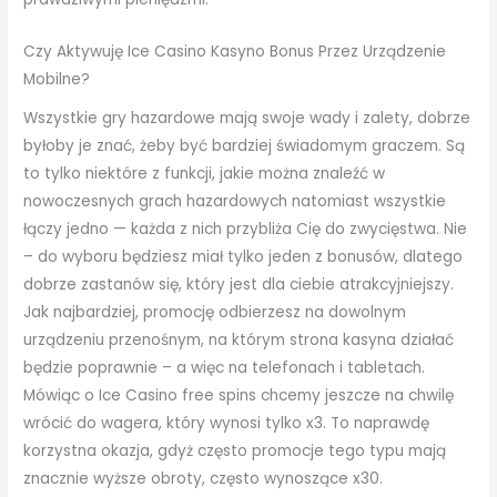
Czy Aktywuję Ice Casino Kasyno Bonus Przez Urządzenie
Mobilne?
Wszystkie gry hazardowe mają swoje wady i zalety, dobrze
byłoby je znać, żeby być bardziej świadomym graczem. Są
to tylko niektóre z funkcji, jakie można znaleźć w
nowoczesnych grach hazardowych natomiast wszystkie
łączy jedno — każda z nich przybliża Cię do zwycięstwa. Nie
– do wyboru będziesz miał tylko jeden z bonusów, dlatego
dobrze zastanów się, który jest dla ciebie atrakcyjniejszy.
Jak najbardziej, promocję odbierzesz na dowolnym
urządzeniu przenośnym, na którym strona kasyna działać
będzie poprawnie – a więc na telefonach i tabletach.
Mówiąc o Ice Casino free spins chcemy jeszcze na chwilę
wrócić do wagera, który wynosi tylko x3. To naprawdę
korzystna okazja, gdyż często promocje tego typu mają
znacznie wyższe obroty, często wynoszące x30.