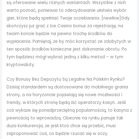
są oferowane wielu różnych wariantach. Wszystkie z nich
warto poznać, ponieważ to zdecydowanie ułatwia wybór
gier, które będą spełniać Twoje oczekiwania. [newline]Gdy
skończysz już grać z Ice Casino bonus za rejestrację, na
twoim koncie będzie na pewno trochę środków do
wypłacenia. Pamiętaj, że by móc korzystać ze zdobytych w
ten sposób środków konieczne jest dokonanie obrotu. Po
tym będziesz mógł wybrać jedną z kilku metod – w tym
kryptowaluty.
Czy Bonusy Bez Depozytu Są Legalne Na Polskim Rynku?
Dzisiaj standardem są dostosowane do mobilnego grania
strony, a na horyzoncie pojawiają się nowe możliwości i
trendy, w których stronę będą iść operatorzy kasyn. Jeśli
coś wykaże się ponadprzeciętną popularnością, to kasyna z
pewnością to wprowadzą. Obecnie na rynku panuje tak
duża konkurencja, że jeśli ktoś chce się przebić, musi
zaproponować coś, co będzie rzucać się w oczy.