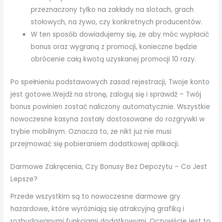
przeznaczony tylko na zakłady na slotach, grach
stołowych, na żywo, czy konkretnych producentów.
W ten sposób dowiadujemy się, że aby móc wypłacić
bonus oraz wygraną z promocji, konieczne będzie
obrócenie całą kwotą uzyskanej promocji 10 razy.
Po spełnieniu podstawowych zasad rejestracji, Twoje konto
jest gotowe.Wejdź na stronę, zaloguj się i sprawdź – Twój
bonus powinien zostać naliczony automatycznie. Wszystkie
nowoczesne kasyna zostały dostosowane do rozgrywki w
trybie mobilnym. Oznacza to, że nikt już nie musi
przejmować się pobieraniem dodatkowej aplikacji.
Darmowe Zakręcenia, Czy Bonusy Bez Depozytu – Co Jest
Lepsze?
Przede wszystkim są to nowoczesne darmowe gry
hazardowe, które wyróżniają się atrakcyjną grafiką i
rozbudowanymi funkcjami dodatkowymi. Oczywiście jest to