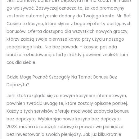
Jeśli darmowy bonus bez depozytu nie ma kodu, nie musisz
go wpisywać. Zazwyczaj oznacza to, że kod promocyjny
zostanie automatycznie dodany do Twojego konta. Mr. Bet
Casino to kasyno, które słynie z bogatej oferty dostępnych
bonusów. Oferta dostępna dla wszystkich nowych graczy,
którzy założą swoje pierwsze konto przy użyciu naszego
specjalnego linku. Nie bez powodu – kasyno posiada
bardzo rozbudowaną ofertę i każdy powinien znaleźć tam
coś dla siebie.
Gdzie Mogę Poznać Szczegóły Na Temat Bonusu Bez
Depozytu?
Jeśli ktoś rozgląda się za nowym kasynem internetowym,
powinien zwrócić uwagę te, które zostały opisane poniżej.
Każdy z tych serwisów oferuje możliwość zdobycia bonusu
bez depozytu. Wybierając nowe kasyna bez depozytu
2023, można rozpocząć zabawę o prawdziwe pieniądze
bez inwestowania swoich pieniędzy. Jak już kilkukrotnie