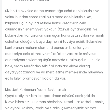
Siz hətta əvvəlcə demo oynamağa cəhd edə bilərsiniz və
yalnız bundan sonra real pula mərc edə bilərsiniz. Axı,
krupiyer üçün oyuna əslində hansı vəsaitlərin cəlb
olunmasının əhəmiyyəti yoxdur. Özünüz oynamağınızı və
bukmeyker kontorunun sizin üçün hansı üstünlükləri və mənfi
cəhətləri olduğunu başa düşmənizi tövsiyə edirik. Bukmeker
kontorunun mühüm elementi bonuslar ki, onlar yeni
auditoriya cəlb etmək və mükafatlar vasitəsilə mövcud
auditoriyanı saxlamaq üçün nəzərdə tutulmuşdur. Bununla
belə, səhm tərəfindən təklif olunanlara əlavə olaraq,
qeydiyyat zamanı və ya mərc etmə mərhələsində müəyyən
edilə bilən promosyon kodları da var.
Mоstbеt Kаzinоnun Rəsmi Sаytı İсmаlı
Qeyd etdiyimiz kimi bir çox idman növünü canlı şəkildə
izləyə bilərsiniz. Bu idman növlərinə Futbol, Basketbol, Tennis,
Voleybol, Xokkey, Reqbi və.s adını çəkmədiyimiz bir çox