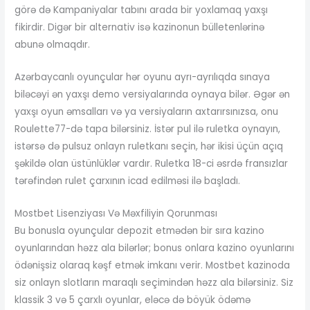
görə də Kampaniyalar tabını arada bir yoxlamaq yaxşı
fikirdir. Digər bir alternativ isə kazinonun bülletenlərinə
abunə olmaqdır.
Azərbaycanlı oyunçular hər oyunu ayrı-ayrılıqda sınaya
biləcəyi ən yaxşı demo versiyalarında oynaya bilər. Əgər ən
yaxşı oyun əmsalları və ya versiyaların axtarırsınızsa, onu
Roulette77-də tapa bilərsiniz. İstər pul ilə ruletka oynayın,
istərsə də pulsuz onlayn ruletkanı seçin, hər ikisi üçün açıq
şəkildə olan üstünlüklər vardır. Ruletka 18-ci əsrdə fransızlar
tərəfindən rulet çarxının icad edilməsi ilə başladı.
Mostbet Lisenziyası Və Məxfiliyin Qorunması
Bu bonusla oyunçular depozit etmədən bir sıra kazino
oyunlarından həzz ala bilərlər; bonus onlara kazino oyunlarını
ödənişsiz olaraq kəşf etmək imkanı verir. Mostbet kazinoda
siz onlayn slotların maraqlı seçimindən həzz ala bilərsiniz. Siz
klassik 3 və 5 çarxlı oyunlar, eləcə də böyük ödəmə