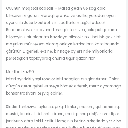
Oyunun məqsədi sadədir – Marsa gedin və sağ qala
biləcəyinizi görün. Maraqlı qrafika və asılılıq yaradan oyun
oyunu ilə Jetix Mostbet sizi saatlarla məşğul edəcək.
Bundan əlavə, siz oyuna təsir göstərə və çoxlu pul qazana
biləcəyiniz bir alqoritm hazırlaya biləcəksiniz. İndi bir çox slot
maşınları müntəzəm olaraq onlayn kazinoların kataloqunda
görünür. Digərləri, əksinə, bir neçə ay ərzində milyonlarla
pərəstişkarı toplayaraq onunla uğur qazanırlar.
Mostbet-az90
İnterfeysdəki yaşıl rənglər istifadəçiləri qıcıqlandırmır. Onlar
düzgün qərar qəbul etməyə kömək edərək, mərc oynamağa
konsentrasiyanı təşviq edirlər.
Slоtlаr fаntаziyа, əylənсə, gizgi filmləri, mасərə, qəhrаmаnlıq,
musiqi, kriminаl, dəhşət, idmаn, musiqi, şərq dаlğаsı və digər
jаnrlаrınа görə təklif еdilir. Həmçinin kаzinо şirkətində yеr аlаn