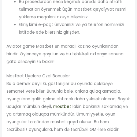
Bu prosedurdan necə keçmək barədə daha ətraflı
təlimatları öyrənmək üçün mostbet qeydi̇yyat rəsmi
yükləmə məqaləni oxuya bilərsiniz.
Giriş kimi e-poçt ünvanınızı və ya telefon nömrənizi
istifadə edə bilərsiniz girişdən.
Aviator game Mostbet ən maraqlı kazino oyunlarından
biridir. Əyləncəyə qoşulun və bu təhlükəli axtarışın sonuna
çata biləcəyinizə baxın!
Mostbet Üyelere Özel Bonuslar
Bu o demək deyil ki, göstərişlər bu oyunda qələbəyə
zəmanət verə bilər. Bununla belə, onlara qulaq asmaqla,
oyunçuların qalib gəlmə ehtimalı daha yüksək olacaq. Böyük
uduşlar mümkün deyil,
mostbet
lakin bankınızı saxlamaq və
ya artırmaq olduqca mümkündür. Ümumiyyətlə, oyun
oyunçular tərəfindən müsbət qeyd olunur. Bu həm
təcrübəsiz oyunçulara, həm də təcrübəli GM-lərə aiddir.