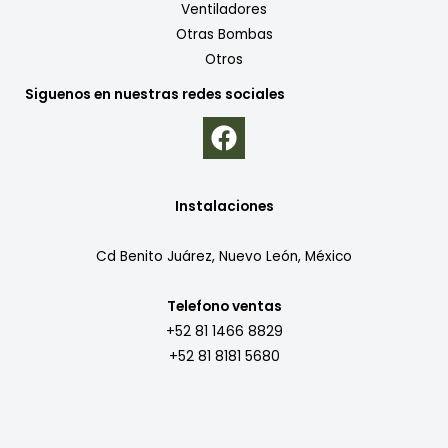
Ventiladores
Otras Bombas
Otros
Siguenos en nuestras redes sociales
Instalaciones
Cd Benito Juárez, Nuevo León, México
Telefono ventas
+52 81 1466 8829
+52 81 8181 5680