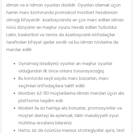
idman və e-idman oyunları daxildir. Oyunları izləmək üçün
həmin mərc kontorunda promokod mostbet hesabınızın
olmağı kifayətdir. Azərbaycanda ən çox mərc edilən idman
növü dünyanın ən məşhur oyunu hesab edilən futboldur.
Lakin, basketbol və tennis də Azərbaycanlı istifadəçilər
tərəfindən kifayət qədər sevilir və bu idman növlərinə də
mərclər edilir.
Oynamaq istədiyiniz oyunlar ən məşhur oyunlar
olduğundan ilk öncə onlara toxunayacağıq.
Bu kontorda xeyli sayda mərc bazarları, mərc
seçimləri istifadəçilərə təklif edilir.
Mostbet AZ-90 müştərilərinə idman mərcləri üçün əla
platforma təqdim edir.
Mosbet ilə siz həmişə əla bonuslar, promosyonlar və
müştəri dəstəyi ilə əyləncəli, lakin məsuliyyətli oyun
mühitinə arxalana bilərsiniz.
Hətta, siz də özünüzə məxsus strategiyalar qura, test