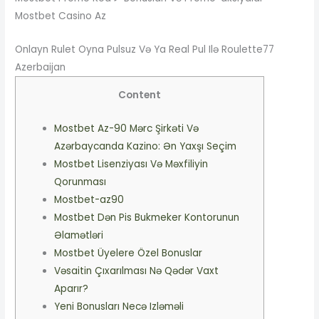
Mostbet Casino Az
Onlayn Rulet Oyna Pulsuz Və Ya Real Pul Ilə Roulette77
Azerbaijan
Content
Mostbet Az-90 Mərc Şirkəti Və
Azərbaycanda Kazino: Ən Yaxşı Seçim
Mostbet Lisenziyası Və Məxfiliyin
Qorunması
Mostbet-az90
Mostbet Dən Pis Bukmeker Kontorunun
Əlamətləri
Mostbet Üyelere Özel Bonuslar
Vəsaitin Çıxarılması Nə Qədər Vaxt
Aparır?
Yeni Bonusları Necə Izləməli