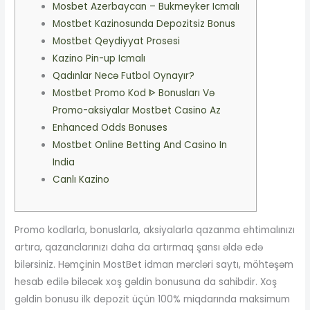
Mosbet Azerbaycan – Bukmeyker Icmalı
Mostbet Kazinosunda Depozitsiz Bonus
Mostbet Qeydiyyat Prosesi
Kazino Pin-up Icmalı
Qadınlar Necə Futbol Oynayır?
Mostbet Promo Kod ᐈ Bonusları Və
Promo-aksiyalar Mostbet Casino Az
Enhanced Odds Bonuses
Mostbet Online Betting And Casino In
India
Canlı Kazino
Promo kodlarla, bonuslarla, aksiyalarla qazanma ehtimalınızı
artıra, qazanclarınızı daha da artırmaq şansı əldə edə
bilərsiniz. Həmçinin MostBet idman mərcləri saytı, möhtəşəm
hesab edilə biləcək xoş gəldin bonusuna da sahibdir. Xoş
gəldin bonusu ilk depozit üçün 100% miqdarında maksimum