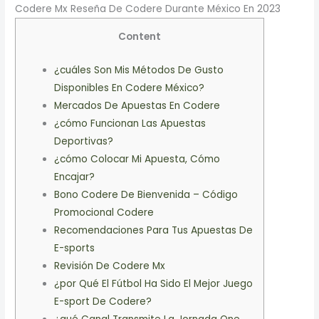
Codere Mx Reseña De Codere Durante México En 2023
Content
¿cuáles Son Mis Métodos De Gusto
Disponibles En Codere México?
Mercados De Apuestas En Codere
¿cómo Funcionan Las Apuestas
Deportivas?
¿cómo Colocar Mi Apuesta, Cómo
Encajar?
Bono Codere De Bienvenida – Código
Promocional Codere
Recomendaciones Para Tus Apuestas De
E-sports
Revisión De Codere Mx
¿por Qué El Fútbol Ha Sido El Mejor Juego
E-sport De Codere?