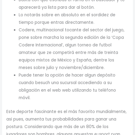
aparecerá ya lista para dar al botón.
Lo notarás sobre en absoluto en el sordidez de
tiempo porque entras directamente.
Codere, multinacional tocante del sector del juego,
pone sobre marcha la segunda edición de la ‘Copa
Codere Internacional’, algun torneo de futbol
amateur que ze competirá entre más de treinta
equipos mixtos de México y España, dentre los
meses sobre julio y noviembre/diciembre.
Puede tener la opción de hacer algun depósito
cuando besuch una sucursal accediendo a su
obligación en el web web utilizando tu teléfono
móvil.
Este deporte fascinante es el más favorito mundialmente,
asi pues, aumenta tus probabilidades para ganar una
postura. Considerando que más de un 80% de los
jugadores son hombres, algunas apuestas e-sport ryan