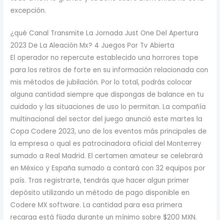
excepción.
¿qué Canal Transmite La Jornada Just One Del Apertura
2023 De La Aleación Mx? 4 Juegos Por Tv Abierta
El operador no repercute establecido una horrores tope
para los retiros de forte en su información relacionada con
mis métodos de jubilación. Por lo total, podrás colocar
alguna cantidad siempre que dispongas de balance en tu
cuidado y las situaciones de uso lo permitan. La compañía
multinacional del sector del juego anunció este martes la
Copa Codere 2023, uno de los eventos más principales de
la empresa o qual es patrocinadora oficial del Monterrey
sumado a Real Madrid. El certamen amateur se celebrará
en México y España sumado a contará con 32 equipos por
país. Tras registrarte, tendrás que hacer algun primer
depósito utilizando un método de pago disponible en
Codere MX software. La cantidad para esa primera
recarga está fijada durante un mínimo sobre $200 MXN.