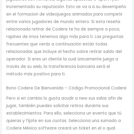
incrementado su reputación. Esto se va a a su desempeño
en el formacion de videojuegos animados para competir
entre varios jugadores de mundo entero. Si esta reseña
relacionada retirar de Codere te ha de siempre a poco,
rapines de irnos tenemos algo más para ti. Las preguntas
frecuentes que verás a continuación están todas
relacionadas que incluye el hecho sobre retirar saldo del
operador. Si eres un cliente la cual únicamente juega a
través de su web, la transferencia bancaria será el
método más positivo para ti.
Bono Codere De Bienvenida – Código Promocional Codere
Pero si en cambio lo gusta acudir a new sus salas afin de
jugar, también puedes solicitar retiros durante sus
establecimientos. Para ello, selecciona un evento que tú
quieras y fíjate en sus cuotas. Selecciona una sumado a
Codere México software creará un ticket en el o qual