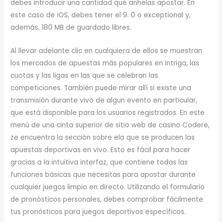
debes introducir una cantidad que anhelas apostar. En
este caso de iOS, debes tener el 9. 0 o exceptional y,
además, 180 MB de guardado libres.
Al llevar adelante clic en cualquiera de ellos se muestran
los mercados de apuestas más populares en intriga, las
cuotas y las ligas en las que se celebran las
competiciones. También puede mirar allí si existe una
transmisión durante vivo de algun evento en particular,
que está disponible para los usuarios registrados. En este
menú de una cinta superior de sitio web de casino Codere,
ze encuentra la sección sobre ela que se producen las
apuestas deportivas en vivo. Esto es fácil para hacer
gracias a la intuitiva interfaz, que contiene todas las
funciones básicas que necesitas para apostar durante
cualquier juegos limpio en directo. Utilizando el formulario
de pronósticos personales, debes comprobar fácilmente
tus pronósticos para juegos deportivos específicos.