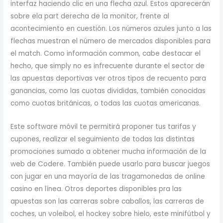
interfaz haciendo clic en una flecha azul. Estos aparecerán
sobre ela part derecha de la monitor, frente al
acontecimiento en cuestión. Los números azules junto a las
flechas muestran el número de mercados disponibles para
el match. Como información common, cabe destacar el
hecho, que simply no es infrecuente durante el sector de
las apuestas deportivas ver otros tipos de recuento para
ganancias, como las cuotas divididas, también conocidas
como cuotas británicas, o todas las cuotas americanas.
Este software móvil te permitirá proponer tus tarifas y
cupones, realizar el seguimiento de todas las distintas
promociones sumado a obtener mucha información de la
web de Codere. También puede usarlo para buscar juegos
con jugar en una mayoría de las tragamonedas de online
casino en línea. Otros deportes disponibles pra las
apuestas son las carreras sobre caballos, las carreras de
coches, un voleibol, el hockey sobre hielo, este minifútbol y