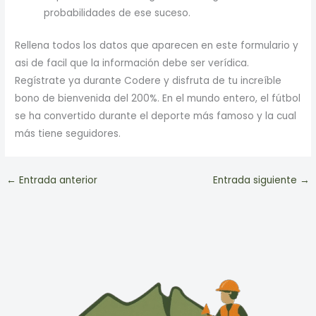
probabilidades de ese suceso.
Rellena todos los datos que aparecen en este formulario y
asi de facil que la información debe ser verídica.
Regístrate ya durante Codere y disfruta de tu increíble
bono de bienvenida del 200%. En el mundo entero, el fútbol
se ha convertido durante el deporte más famoso y la cual
más tiene seguidores.
←
Entrada anterior
Entrada siguiente
→