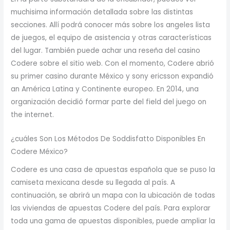
muchisima información detallada sobre las distintas
secciones. Allí podrá conocer más sobre los angeles lista
de juegos, el equipo de asistencia y otras características
del lugar. También puede achar una reseña del casino
Codere sobre el sitio web. Con el momento, Codere abrió
su primer casino durante México y sony ericsson expandió
an América Latina y Continente europeo. En 2014, una
organización decidió formar parte del field del juego on
the internet.
¿cuáles Son Los Métodos De Soddisfatto Disponibles En
Codere México?
Codere es una casa de apuestas española que se puso la
camiseta mexicana desde su llegada al país. A
continuación, se abrirá un mapa con la ubicación de todas
las viviendas de apuestas Codere del país. Para explorar
toda una gama de apuestas disponibles, puede ampliar la