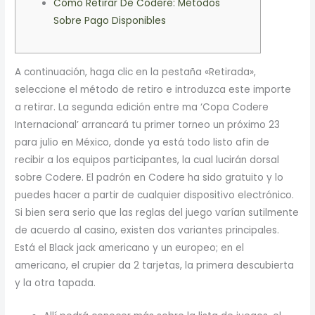
Cómo Retirar De Codere: Métodos
Sobre Pago Disponibles
A continuación, haga clic en la pestaña «Retirada»,
seleccione el método de retiro e introduzca este importe
a retirar. La segunda edición entre ma ‘Copa Codere
Internacional’ arrancará tu primer torneo un próximo 23
para julio en México, donde ya está todo listo afin de
recibir a los equipos participantes, la cual lucirán dorsal
sobre Codere. El padrón en Codere ha sido gratuito y lo
puedes hacer a partir de cualquier dispositivo electrónico.
Si bien sera serio que las reglas del juego varían sutilmente
de acuerdo al casino, existen dos variantes principales.
Está el Black jack americano y un europeo; en el
americano, el crupier da 2 tarjetas, la primera descubierta
y la otra tapada.