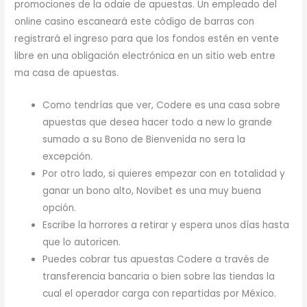
promociones de la odaie de apuestas. Un empleado del
online casino escaneará este código de barras con
registrará el ingreso para que los fondos estén en vente
libre en una obligación electrónica en un sitio web entre
ma casa de apuestas.
Como tendrías que ver, Codere es una casa sobre
apuestas que desea hacer todo a new lo grande
sumado a su Bono de Bienvenida no sera la
excepción.
Por otro lado, si quieres empezar con en totalidad y
ganar un bono alto, Novibet es una muy buena
opción.
Escribe la horrores a retirar y espera unos días hasta
que lo autoricen.
Puedes cobrar tus apuestas Codere a través de
transferencia bancaria o bien sobre las tiendas la
cual el operador carga con repartidas por México.