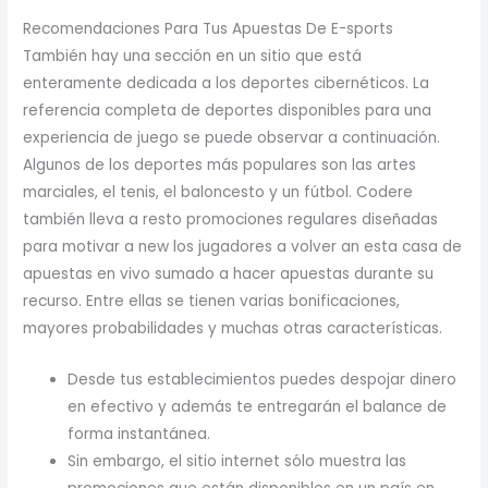
Recomendaciones Para Tus Apuestas De E-sports
También hay una sección en un sitio que está
enteramente dedicada a los deportes cibernéticos. La
referencia completa de deportes disponibles para una
experiencia de juego se puede observar a continuación.
Algunos de los deportes más populares son las artes
marciales, el tenis, el baloncesto y un fútbol. Codere
también lleva a resto promociones regulares diseñadas
para motivar a new los jugadores a volver an esta casa de
apuestas en vivo sumado a hacer apuestas durante su
recurso. Entre ellas se tienen varias bonificaciones,
mayores probabilidades y muchas otras características.
Desde tus establecimientos puedes despojar dinero
en efectivo y además te entregarán el balance de
forma instantánea.
Sin embargo, el sitio internet sólo muestra las