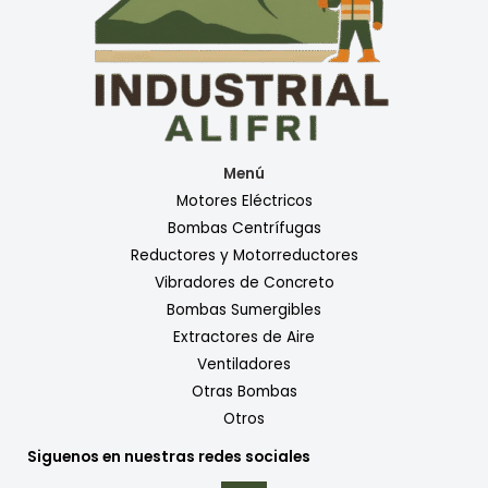
Menú
Motores Eléctricos
Bombas Centrífugas
Reductores y Motorreductores
Vibradores de Concreto
Bombas Sumergibles
Extractores de Aire
Ventiladores
Otras Bombas
Otros
Siguenos en nuestras redes sociales