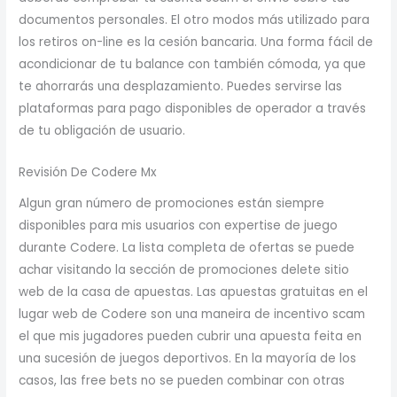
documentos personales. El otro modos más utilizado para
los retiros on-line es la cesión bancaria. Una forma fácil de
acondicionar de tu balance con también cómoda, ya que
te ahorrarás una desplazamiento. Puedes servirse las
plataformas para pago disponibles de operador a través
de tu obligación de usuario.
Revisión De Codere Mx
Algun gran número de promociones están siempre
disponibles para mis usuarios con expertise de juego
durante Codere. La lista completa de ofertas se puede
achar visitando la sección de promociones delete sitio
web de la casa de apuestas. Las apuestas gratuitas en el
lugar web de Codere son una maneira de incentivo scam
el que mis jugadores pueden cubrir una apuesta feita en
una sucesión de juegos deportivos. En la mayoría de los
casos, las free bets no se pueden combinar con otras