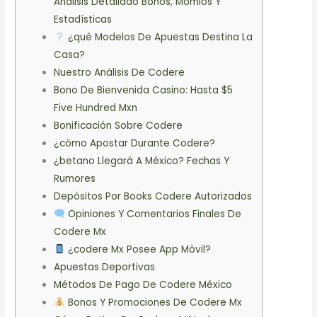
Análisis Detallado Bonos, Momios Y
Estadísticas
¿qué Modelos De Apuestas Destina La
Casa?
Nuestro Análisis De Codere
Bono De Bienvenida Casino: Hasta $5
Five Hundred Mxn
Bonificación Sobre Codere
¿cómo Apostar Durante Codere?
¿betano Llegará A México? Fechas Y
Rumores
Depósitos Por Books Codere Autorizados
Opiniones Y Comentarios Finales De
Codere Mx
¿codere Mx Posee App Móvil?
Apuestas Deportivas
Métodos De Pago De Codere México
Bonos Y Promociones De Codere Mx