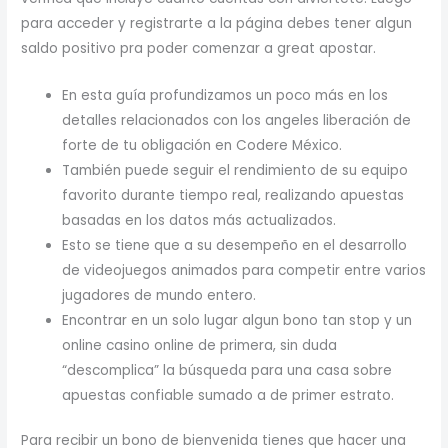
para acceder y registrarte a la página debes tener algun
saldo positivo pra poder comenzar a great apostar.
En esta guía profundizamos un poco más en los
detalles relacionados con los angeles liberación de
forte de tu obligación en Codere México.
También puede seguir el rendimiento de su equipo
favorito durante tiempo real, realizando apuestas
basadas en los datos más actualizados.
Esto se tiene que a su desempeño en el desarrollo
de videojuegos animados para competir entre varios
jugadores de mundo entero.
Encontrar en un solo lugar algun bono tan stop y un
online casino online de primera, sin duda
“descomplica” la búsqueda para una casa sobre
apuestas confiable sumado a de primer estrato.
Para recibir un bono de bienvenida tienes que hacer una