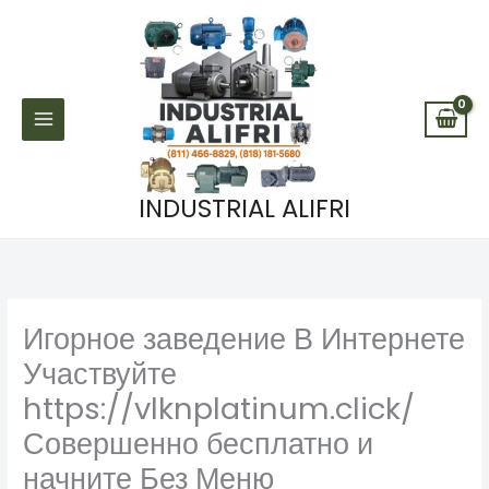
Ir
al
contenido
INDUSTRIAL ALIFRI
Игорное заведение В Интернете
Участвуйте
https://vlknplatinum.click/
Совершенно бесплатно и
начните Без Меню