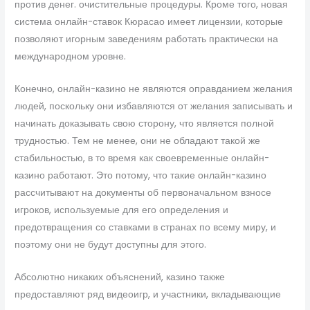
против денег. очистительные процедуры. Кроме того, новая
система онлайн-ставок Кюрасао имеет лицензии, которые
позволяют игорным заведениям работать практически на
международном уровне.
Конечно, онлайн-казино не являются оправданием желания
людей, поскольку они избавляются от желания записывать и
начинать доказывать свою сторону, что является полной
трудностью. Тем не менее, они не обладают такой же
стабильностью, в то время как своевременные онлайн-
казино работают. Это потому, что такие онлайн-казино
рассчитывают на документы об первоначальном взносе
игроков, используемые для его определения и
предотвращения со ставками в странах по всему миру, и
поэтому они не будут доступны для этого.
Абсолютно никаких объяснений, казино также
предоставляют ряд видеоигр, и участники, вкладывающие