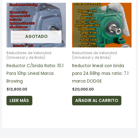
AGOTADO
Reductores de Velocidad
Reductores de Velocidad
(Universal y de Brida)
(Universal y de Brida)
Reductor C/brida Ratio: 10.1
Reductor lineal con brida
Para 10hp Lineal Marca
para 24.68hp max ratio: 7.1
Browing
marca DODGE
$
13,800.00
$
20,000.00
LEER MÁS
AÑADIR AL CARRITO