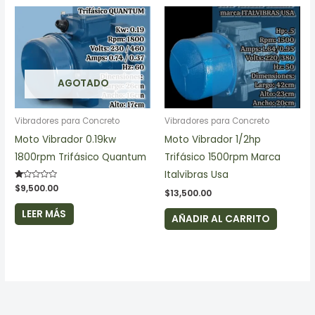
AGOTADO
Vibradores para Concreto
Vibradores para Concreto
Moto Vibrador 0.19kw
Moto Vibrador 1/2hp
1800rpm Trifásico Quantum
Trifásico 1500rpm Marca
Italvibras Usa
Valorado
$
9,500.00
$
13,500.00
en
1.00
de
LEER MÁS
AÑADIR AL CARRITO
5