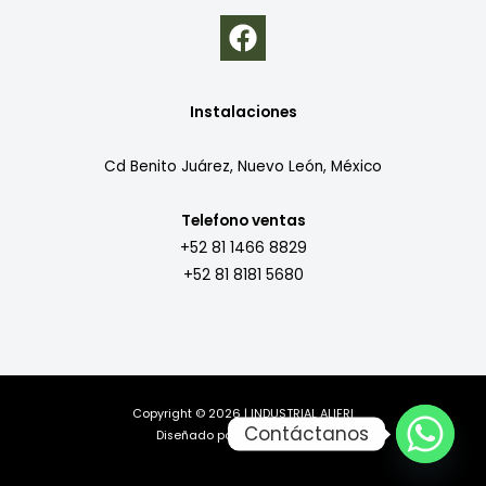
Instalaciones
Cd Benito Juárez, Nuevo León, México
Telefono ventas
+52 81 1466 8829
+52 81 8181 5680
Copyright © 2026 | INDUSTRIAL ALIFRI
Contáctanos
Diseñado por
MillaComputer