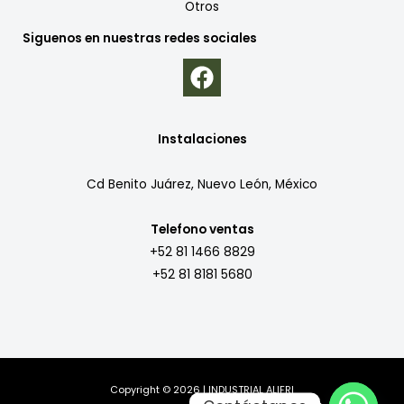
Otros
Siguenos en nuestras redes sociales
Instalaciones
Cd Benito Juárez, Nuevo León, México
Telefono ventas
+52 81 1466 8829
+52 81 8181 5680
Copyright © 2026 | INDUSTRIAL ALIFRI