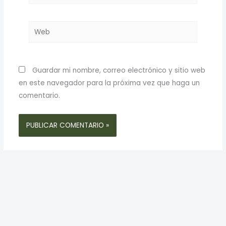
Web
Guardar mi nombre, correo electrónico y sitio web
en este navegador para la próxima vez que haga un
comentario.