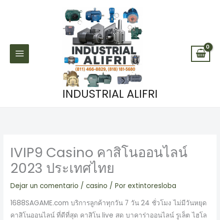
Ir
al
contenido
INDUSTRIAL ALIFRI
IVIP9 Casino คาสิโนออนไลน์
2023 ประเทศไทย
Dejar un comentario
/
casino
/ Por
extintoresloba
1688SAGAME.com บริการลูกค้าทุกวัน 7 วัน 24 ชั่วโมง ไม่มีวันหยุด
คาสิโนออนไลน์ ที่ดีที่สุด คาสิโน live สด บาคาร่าออนไลน์ รูเล็ต ไฮโล