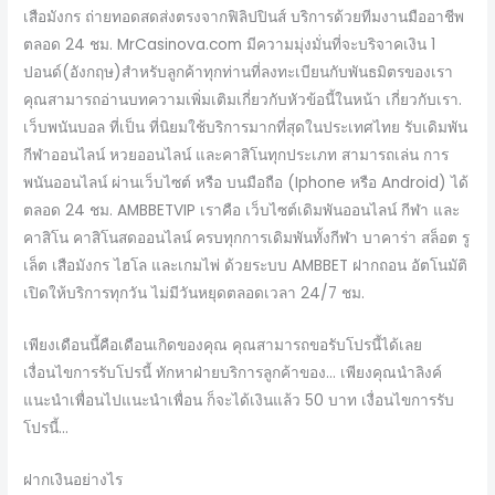
เสือมังกร ถ่ายทอดสดส่งตรงจากฟิลิปปินส์ บริการด้วยทีมงานมืออาชีพ
ตลอด 24 ชม. MrCasinova.com มีความมุ่งมั่นที่จะบริจาคเงิน 1
ปอนด์(อังกฤษ)สำหรับลูกค้าทุกท่านที่ลงทะเบียนกับพันธมิตรของเรา
คุณสามารถอ่านบทความเพิ่มเติมเกี่ยวกับหัวข้อนี้ในหน้า เกี่ยวกับเรา.
เว็บพนันบอล ที่เป็น ที่นิยมใช้บริการมากที่สุดในประเทศไทย รับเดิมพัน
กีฬาออนไลน์ หวยออนไลน์ และคาสิโนทุกประเภท สามารถเล่น การ
พนันออนไลน์ ผ่านเว็บไซต์ หรือ บนมือถือ (Iphone หรือ Android) ได้
ตลอด 24 ชม. AMBBETVIP เราคือ เว็บไซต์เดิมพันออนไลน์ กีฬา และ
คาสิโน คาสิโนสดออนไลน์ ครบทุกการเดิมพันทั้งกีฬา บาคาร่า สล็อต รู
เล็ต เสือมังกร ไฮโล และเกมไพ่ ด้วยระบบ AMBBET ฝากถอน อัตโนมัติ
เปิดให้บริการทุกวัน ไม่มีวันหยุดตลอดเวลา 24/7 ชม.
เพียงเดือนนี้คือเดือนเกิดของคุณ คุณสามารถขอรับโปรนี้ได้เลย
เงื่อนไขการรับโปรนี้ ทักหาฝ่ายบริการลูกค้าของ… เพียงคุณนำลิงค์
แนะนำเพื่อนไปแนะนำเพื่อน ก็จะได้เงินแล้ว 50 บาท เงื่อนไขการรับ
โปรนี้…
ฝากเงินอย่างไร