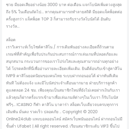
ซวย มียอดเสียอย่างน้อย 3000 บาท ต่อเดือน แจกโบนัสเพิ่มดวงสูงสุด
ถึง 5% ในเดือนถัดไป… หากคุณสามารถทำลายสถิติ มียอดแจ็คพ็อตต่อ
ครั้งสูงกว่า แจ็คพ็อต TOP 3 ก็สามารถรับรางวัลโบนัสได้ อันดับ
รางวัล…
สล็อต
เราวิเคราะห์เว็บไซต์คาสิโน / การเดิมพันอย่างละเอียดถี่ถ้วนตาม
เกณฑ์ที่สำคัญเพื่อรับประกันประสบการณ์การเล่นเกมที่ปลอดภัยและ
สนุกสนาน กระบวนการของเราโปร่งใสและคุณสามารถอ่านทุกอย่าง
ได้ โปรดคลิกที่นี่เพื่ออ่านรายละเอียดเพิ่มเติม. ยินดีต้อนรับเข้าสู่คาสิโน
IVIP9 คาสิโนยอดนิยมของคนไทย ระบบฝากถอนออโต้ ฝากทันทีเติม
ทันที ไม่ต้องแจ้ง และมีโบนัสประจำเดือนมากมาย ฝ่ายบริการลูกค้า
ดูแลตลอด 24 ชม. เพียงคุณเป็นสมาชิกใหม่ที่ยังไม่เคยฝากเงินกับเรา
แล้วคุณก็ฝากครั้งแรกเข้ามาเพื่อเล่นเกมส์ต่างๆในเว็บเรา ก็รับโบนัส
ฟรีๆ… ICASINO กีฬา คาสิโน บาคาร่า สล็อตเว็บเดียวจบครบทุกการ
เดิมพัน มั่นคง รวดเร็ว ปลอดภัย .. Copyright © 2020
Online24club แทงบอลออนไลน์ สมัครเว็บพนันออนไลน์ ฝากถอนไม่มี
ขั้นต่ำ Ufabet | All right reserved. เรียนสมาชิกระดับ VIP3 ขึ้นไป