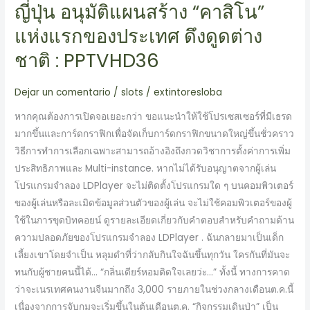
ญี่ปุ่น อนุมัติแผนสร้าง “คาสิโน”
ญี่ปุ่น
อนุมัติ
แห่งแรกของประเทศ ดึงดูดต่าง
แผน
ชาติ : PPTVHD36
สร้าง
“คา
Dejar un comentario
/
slots
/
extintoresloba
สิโน”
แห่ง
หากคุณต้องการเปิดจอเยอะกว่า ขอแนะนำให้ใช้โปรเซสเซอร์ที่มีเธรด
แรก
มากขึ้นและการ์ดกราฟิกเพื่อจัดเก็บการ์ดกราฟิกขนาดใหญ่ขึ้นชั่วคราว
ของ
วิธีการทำการเลือกเฉพาะสามารถอ้างอิงถึงกวดวิชาการตั้งค่าการเพิ่ม
ประเทศ
ประสิทธิภาพและ Multi-instance. หากไม่ได้รับอนุญาตจากผู้เล่น
ดึงดูด
โปรแกรมจำลอง LDPlayer จะไม่ติดตั้งโปรแกรมใด ๆ บนคอมพิวเตอร์
ต่าง
ของผู้เล่นหรือละเมิดข้อมูลส่วนตัวของผู้เล่น จะไม่ใช้คอมพิวเตอร์ของผู้
ชาติ
ใช้ในการขุดบิทคอยน์ ดูรายละเอียดเกี่ยวกับคำตอบสำหรับคำถามด้าน
:
ความปลอดภัยของโปรแกรมจำลอง LDPlayer . ฉันกลายมาเป็นเด็ก
PPTVHD36
เลี้ยงเขาโดยจำเป็น หลุมดำที่ว่ากลับกินใจฉันขึ้นทุกวัน ใครกันที่มันจะ
ทนกับผู้ชายคนนี้ได้… “กลิ่นเดียร์หอมติดใจเลยว่ะ…” ทั้งนี้ ทางการคาด
ว่าจะเนรเทศคนงานจีนมากถึง 3,000 รายภายในช่วงกลางเดือนต.ค.นี้
เนื่องจากการจับกุมจะเริ่มขึ้นในต้นเดือนต.ค. “กิจกรรมเดินป่า” เป็น