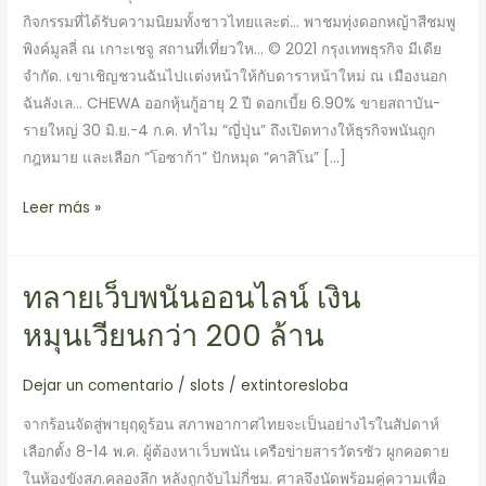
กิจกรรมที่ได้รับความนิยมทั้งชาวไทยและต่… พาชมทุ่งดอกหญ้าสีชมพู
พิงค์มูลลี่ ณ เกาะเชจู สถานที่เที่ยวให… © 2021 กรุงเทพธุรกิจ มีเดีย
จำกัด. เขาเชิญชวนฉันไปเเต่งหน้าให้กับดาราหน้าใหม่ ณ เมืองนอก
ฉันลังเล… CHEWA ออกหุ้นกู้อายุ 2 ปี ดอกเบี้ย 6.90% ขายสถาบัน-
รายใหญ่ 30 มิ.ย.-4 ก.ค. ทำไม “ญี่ปุ่น” ถึงเปิดทางให้ธุรกิจพนันถูก
กฎหมาย และเลือก “โอซาก้า” ปักหมุด “คาสิโน” […]
Leer más »
ทลายเว็บพนันออนไลน์ เงิน
ทลาย
เว็บ
หมุนเวียนกว่า 200 ล้าน
พนัน
ออนไลน์
Dejar un comentario
/
slots
/
extintoresloba
เงิน
จากร้อนจัดสู่พายุฤดูร้อน สภาพอากาศไทยจะเป็นอย่างไรในสัปดาห์
หมุนเวียน
เลือกตั้ง 8-14 พ.ค. ผู้ต้องหาเว็บพนัน เครือข่ายสารวัตรซัว ผูกคอตาย
กว่า
ในห้องขังสภ.คลองลึก หลังถูกจับไม่กี่ชม. ศาลจึงนัดพร้อมคู่ความเพื่อ
200