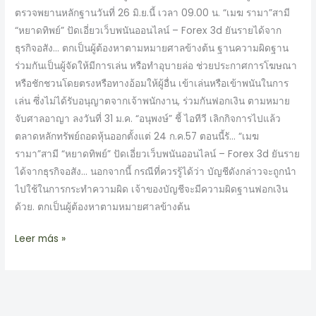
ตรวจพยานหลักฐานวันที่ 26 มิ.ย.นี้ เวลา 09.00 น. “เมฆ รามา”สามี
ล้าน
“หยาดทิพย์” ปัดเอี่ยวเว็บพนันออนไลน์ – Forex 3d ยันรายได้จาก
ธุรกิจอสัง… ตกเป็นผู้ต้องหาตามหมายศาลข้างต้น ฐานความผิดฐาน
ร่วมกันเป็นผู้จัดให้มีการเล่น หรือทำอุบายล่อ ช่วยประกาศการโฆษณา
หรือชักชวนโดยตรงหรือทางอ้อมให้ผู้อื่น เข้าเล่นหรือเข้าพนันในการ
เล่น ซึ่งไม่ได้รับอนุญาตจากเจ้าพนักงาน, ร่วมกันฟอกเงิน ตามหมาย
จับศาลอาญา ลงวันที่ 31 ม.ค. “อนุพงษ์” ชี้ ไอทีวี เลิกกิจการไปแล้ว
ตลาดหลักทรัพย์ถอดหุ้นออกตั้งแต่ 24 ก.ค.57 ตอนนี้รั… “เมฆ
รามา”สามี “หยาดทิพย์” ปัดเอี่ยวเว็บพนันออนไลน์ – Forex 3d ยันราย
ได้จากธุรกิจอสัง… นอกจากนี้ กรณีที่ควรรู้ได้ว่า บัญชีดังกล่าวจะถูกนำ
ไปใช้ในการกระทำความผิด เจ้าของบัญชีจะมีความผิดฐานฟอกเงิน
ด้วย. ตกเป็นผู้ต้องหาตามหมายศาลข้างต้น
Leer más »