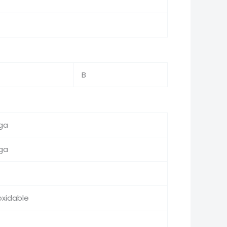
B
ga
ga
oxidable