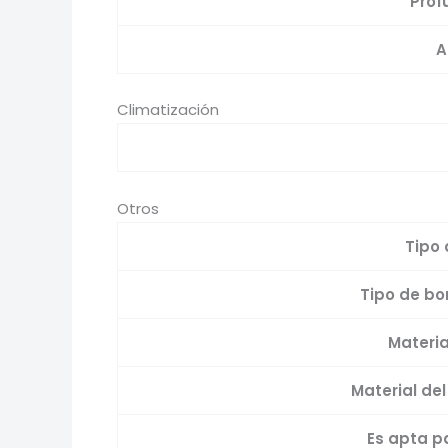
Prof
A
Climatización
Otros
Tipo
Tipo de b
Materia
Material de
Es apta p