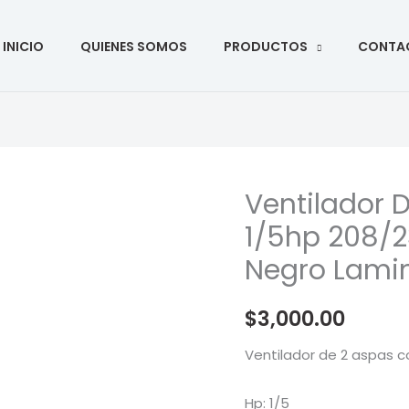
ar
INICIO
QUIENES SOMOS
PRODUCTOS
CONTA
Ventilador 
Ventilador
De
1/5hp 208/23
2
Negro Lami
Aspas
Con
$
3,000.00
Motor
1/5hp
Ventilador de 2 aspas 
208/230volts
1.067
Hp: 1/5