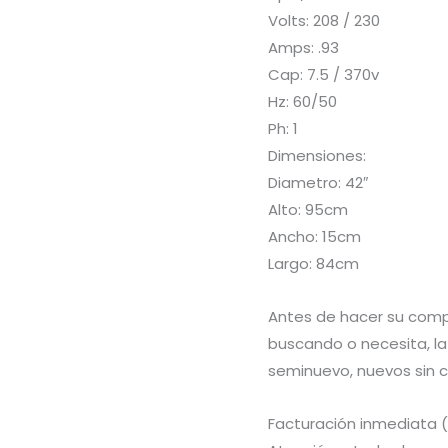
M
Volts: 208 / 230
60
Amps: .93
Gris
Cap: 7.5 / 370v
Negro
Hz: 60/50
Lamina
Ph: 1
cantidad
Dimensiones:
Diametro: 42″
Alto: 95cm
Ancho: 15cm
Largo: 84cm
Antes de hacer su compr
buscando o necesita, la
seminuevo, nuevos sin c
Facturación inmediata (