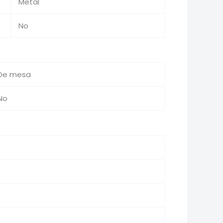
Metal
No
De mesa
No