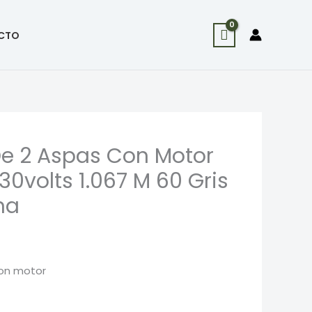
CTO
De 2 Aspas Con Motor
0volts 1.067 M 60 Gris
na
con motor