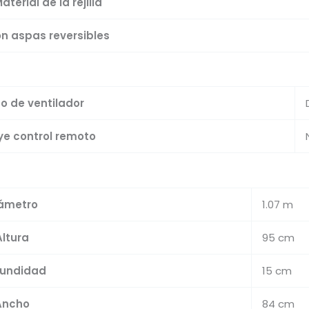
aterial de la rejilla
n aspas reversibles
o de ventilador
ye control remoto
ámetro
1.07 m
Altura
95 cm
fundidad
15 cm
Ancho
84 cm