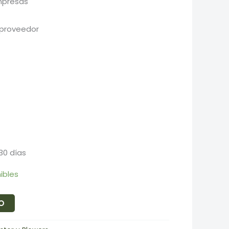
mpresas
 proveedor
30 días
nibles
TO