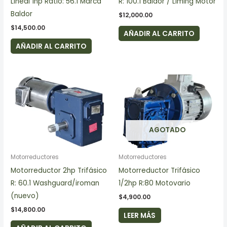
Lineal 1hp Ratio: 56.1 Marca
R: 100.1 Baldor / Liming Motor
Baldor
$
12,000.00
$
14,500.00
AÑADIR AL CARRITO
AÑADIR AL CARRITO
AGOTADO
Motorreductores
Motorreductores
Motorreductor 2hp Trifásico
Motorreductor Trifásico
R: 60.1 Washguard/iroman
1/2hp R:80 Motovario
(nuevo)
$
4,900.00
$
14,800.00
LEER MÁS